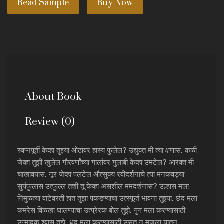
Read Sample
Buy Now
About Book
Review (0)
स्वप्नपूर्ती केव्हा तुझ्या ओठावर हास्य फुलेल? उद्युक्त मी त्या क्षणास, कळी
जेव्हा तुझी खुलेल गौरवर्णांच्या गालांवर गुलाबी केव्हा उमटेल? आरक्त मी
चाखावयास, नूर जेव्हा पलटेल औत्सुक्य रवीदर्शनाचे त्या मनकवड्या
सुर्यफुलास उत्फुल्ल तशी तू केव्हा असशील ममदर्शनास? उल्हास मला
निमुळत्या वाटेवरती हात तुझा पकडण्याचा उत्स्फूर्त भावना तुझ्या, छंद मला
कमरेस विळखा घालण्याचा उत्प्रेरक बोल तुझे, गुंग मला करण्यासाठी
उन्मादक श्वास तुझे, धुंद मला करण्यासाठी उसंत न मजला यातून