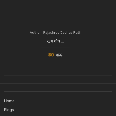
Author : Rajashree Jadhav Patil
शून्य शोध ...
₹50
₹150
Home
Blogs