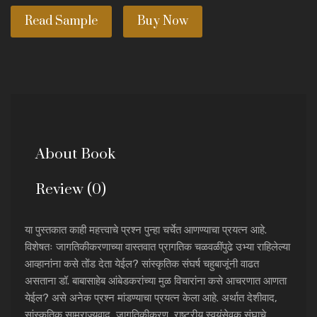
Read Sample
Buy Now
About Book
Review (0)
या पुस्तकात काही महत्त्वाचे प्रश्न पुन्हा चर्चेत आणण्याचा प्रयत्न आहे.
विशेषतः जागतिकीकरणाच्या वास्तवात प्रागतिक चळवळींपुढे उभ्या राहिलेल्या
आव्हानांना कसे तोंड देता येईल? सांस्कृतिक संघर्ष चहुबाजूंनी वाढत
असताना डॉ. बाबासाहेब आंबेडकरांच्या मुळ विचारांना कसे आचरणात आणता
येईल? असे अनेक प्रश्न मांडण्याचा प्रयत्न केला आहे. अर्थात देशीवाद,
सांस्कृतिक साम्राज्यवाद, जागतिकीकरण, राष्ट्रीय स्वयंसेवक संघाचे