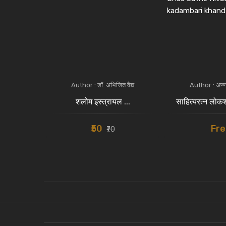
 इंगळे
Author : डॉ. अभिजित वैद्य
Author : अण्ण
क डॉ. ब...
शलोम इस्त्रायल ...
साहित्यरत्न लोक
m
₹50
Fre
₹70