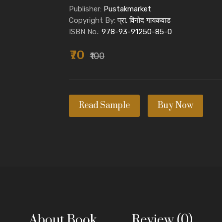
Publisher:
Pustakmarket
Copyright By:
प्रा. विनोद गायकवाड
ISBN No.:
978-93-91250-85-0
₹70
₹100
Read Sample
Buy Now
About Book
Review (0)