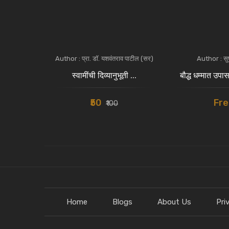
ाचंद शहा
Author : प्रा. डॉ. यशवंतराव पाटील (सर)
Author : सुष
ली...
स्वामींची दिव्यानुभूती ...
बौद्ध धम्मात उपा
₹50
Fre
₹100
Home
Blogs
About Us
Pri