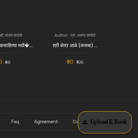
ॉ. संजय पाटोळे
Author : प्रा. अरुणा वाघोले
Author
साहित्या मधी�...
श्री क्षेत्र आळे (कसबा) ...
संत परंपर
50
₹50
₹60
₹100
Faq
Agreement
Contact Us
Upload E-Book