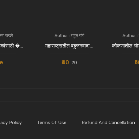
मा पाखरे
Author : राहुल गोंगे
Author : ड
सकांसाठी �...
महाराष्ट्रातील बहुजनवादा...
कोकणातील लोक
e
₹60
₹
₹70
vacy Policy
Terms Of Use
Refund And Cancellation