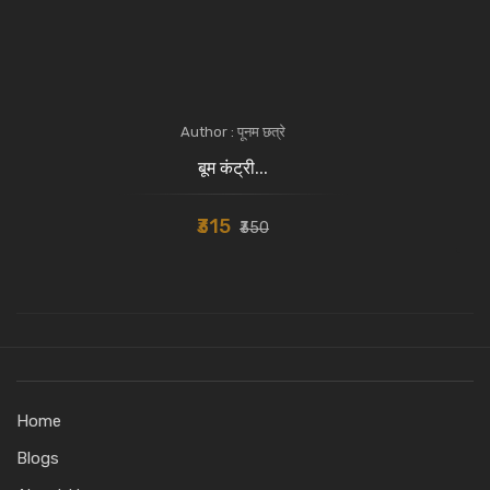
Author : पूनम छत्रे
बूम कंट्री...
₹315
₹350
Home
Blogs